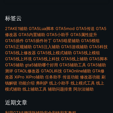
标签云
2TAKE1辅助
GTA5Lua脚本
GTA5mod
GTA5传送
GTA5
修改器
GTA5内置辅助
GTA5小助手
GTA5属性提升
GTA5插件
GTA5插件补丁
GTA5暗星辅助
GTA5模组
GTA5正规辅助
GTA5注入辅助
GTA5游戏辅助
GTA5科技
GTA5线上修改器
GTA5线上模式辅助
GTA5线上模组
GTA5线上环境
GTA5线上科技
GTA5线上辅助
GTA5脚本
GTA5辅助
gta5辅助哪个好用
GTA5辅助工具
GTA5辅助
测评
GTAOL修改器
GTAOL科技
GTAOnline辅助
GTA修
改器
XiPro
XiPro辅助
任务助手
传送功能
修改器功能
刷
钱解锁
功能介绍
弗利萨
线上小助手
线上模式工具
线上
模式辅助
线上辅助工具
辅助问题排查
阿尔法辅助
近期文章
利用GTA5增强版辅助安全刷钱刷车教程