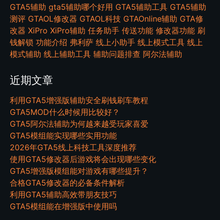
GTA5辅助
gta5辅助哪个好用
GTA5辅助工具
GTA5辅助
测评
GTAOL修改器
GTAOL科技
GTAOnline辅助
GTA修
改器
XiPro
XiPro辅助
任务助手
传送功能
修改器功能
刷
钱解锁
功能介绍
弗利萨
线上小助手
线上模式工具
线上
模式辅助
线上辅助工具
辅助问题排查
阿尔法辅助
近期文章
利用GTA5增强版辅助安全刷钱刷车教程
GTA5MOD什么时候用比较好？
GTA5阿尔法辅助为何越来越受玩家喜爱
GTA5模组能实现哪些实用功能
2026年GTA5线上科技工具深度推荐
使用GTA5修改器后游戏将会出现哪些变化
GTA5增强版模组能对游戏有哪些提升？
合格GTA5修改器的必备条件解析
利用GTA5辅助高效带朋友技巧
GTA5模组能在增强版中使用吗