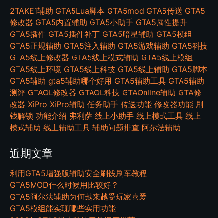
2TAKE1辅助
GTA5Lua脚本
GTA5mod
GTA5传送
GTA5
修改器
GTA5内置辅助
GTA5小助手
GTA5属性提升
GTA5插件
GTA5插件补丁
GTA5暗星辅助
GTA5模组
GTA5正规辅助
GTA5注入辅助
GTA5游戏辅助
GTA5科技
GTA5线上修改器
GTA5线上模式辅助
GTA5线上模组
GTA5线上环境
GTA5线上科技
GTA5线上辅助
GTA5脚本
GTA5辅助
gta5辅助哪个好用
GTA5辅助工具
GTA5辅助
测评
GTAOL修改器
GTAOL科技
GTAOnline辅助
GTA修
改器
XiPro
XiPro辅助
任务助手
传送功能
修改器功能
刷
钱解锁
功能介绍
弗利萨
线上小助手
线上模式工具
线上
模式辅助
线上辅助工具
辅助问题排查
阿尔法辅助
近期文章
利用GTA5增强版辅助安全刷钱刷车教程
GTA5MOD什么时候用比较好？
GTA5阿尔法辅助为何越来越受玩家喜爱
GTA5模组能实现哪些实用功能