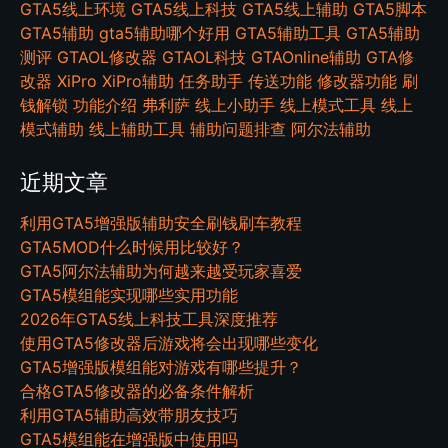
GTA5线上环境
GTA5线上科技
GTA5线上辅助
GTA5脚本
GTA5辅助
gta5辅助哪个好用
GTA5辅助工具
GTA5辅助
测评
GTAOL修改器
GTAOL科技
GTAOnline辅助
GTA修
改器
XiPro
XiPro辅助
任务助手
传送功能
修改器功能
刷
钱解锁
功能介绍
弗利萨
线上小助手
线上模式工具
线上
模式辅助
线上辅助工具
辅助问题排查
阿尔法辅助
近期文章
利用GTA5增强版辅助安全刷钱刷车教程
GTA5MOD什么时候用比较好？
GTA5阿尔法辅助为何越来越受玩家喜爱
GTA5模组能实现哪些实用功能
2026年GTA5线上科技工具深度推荐
使用GTA5修改器后游戏将会出现哪些变化
GTA5增强版模组能对游戏有哪些提升？
合格GTA5修改器的必备条件解析
利用GTA5辅助高效带朋友技巧
GTA5模组能在增强版中使用吗