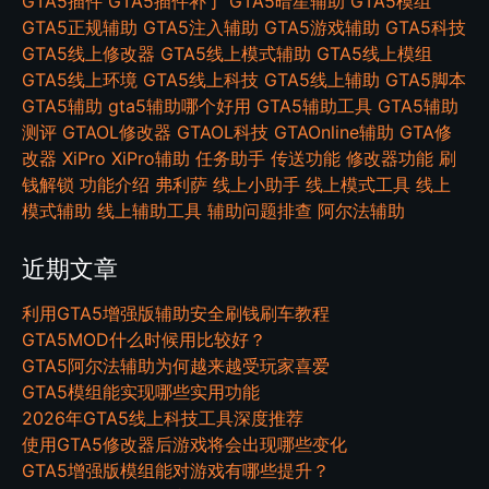
GTA5插件
GTA5插件补丁
GTA5暗星辅助
GTA5模组
GTA5正规辅助
GTA5注入辅助
GTA5游戏辅助
GTA5科技
GTA5线上修改器
GTA5线上模式辅助
GTA5线上模组
GTA5线上环境
GTA5线上科技
GTA5线上辅助
GTA5脚本
GTA5辅助
gta5辅助哪个好用
GTA5辅助工具
GTA5辅助
测评
GTAOL修改器
GTAOL科技
GTAOnline辅助
GTA修
改器
XiPro
XiPro辅助
任务助手
传送功能
修改器功能
刷
钱解锁
功能介绍
弗利萨
线上小助手
线上模式工具
线上
模式辅助
线上辅助工具
辅助问题排查
阿尔法辅助
近期文章
利用GTA5增强版辅助安全刷钱刷车教程
GTA5MOD什么时候用比较好？
GTA5阿尔法辅助为何越来越受玩家喜爱
GTA5模组能实现哪些实用功能
2026年GTA5线上科技工具深度推荐
使用GTA5修改器后游戏将会出现哪些变化
GTA5增强版模组能对游戏有哪些提升？