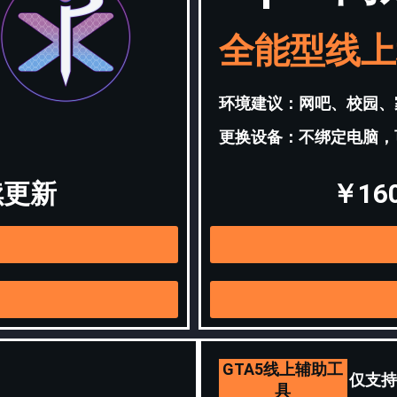
全能型线上
环境建议：网吧、校园、
更换设备：不绑定电脑，
续更新
￥1
GTA5线上辅助工
仅支持
具