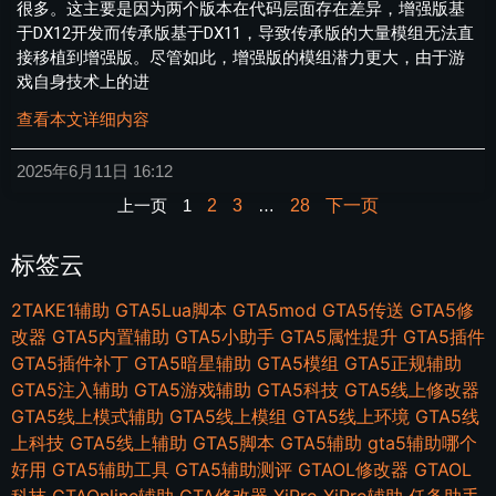
很多。这主要是因为两个版本在代码层面存在差异，增强版基
于DX12开发而传承版基于DX11，导致传承版的大量模组无法直
接移植到增强版。尽管如此，增强版的模组潜力更大，由于游
戏自身技术上的进
查看本文详细内容
2025年6月11日
16:12
上一页
1
2
3
…
28
下一页
标签云
2TAKE1辅助
GTA5Lua脚本
GTA5mod
GTA5传送
GTA5修
改器
GTA5内置辅助
GTA5小助手
GTA5属性提升
GTA5插件
GTA5插件补丁
GTA5暗星辅助
GTA5模组
GTA5正规辅助
GTA5注入辅助
GTA5游戏辅助
GTA5科技
GTA5线上修改器
GTA5线上模式辅助
GTA5线上模组
GTA5线上环境
GTA5线
上科技
GTA5线上辅助
GTA5脚本
GTA5辅助
gta5辅助哪个
好用
GTA5辅助工具
GTA5辅助测评
GTAOL修改器
GTAOL