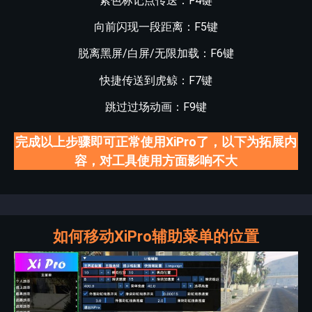
紫色标记点传送：F4键
向前闪现一段距离：F5键
脱离黑屏/白屏/无限加载：F6键
快捷传送到虎鲸：F7键
跳过过场动画：F9键
完成以上步骤即可正常使用XiPro了，以下为拓展内
容，对工具使用方面影响不大
如何移动XiPro辅助菜单的位置