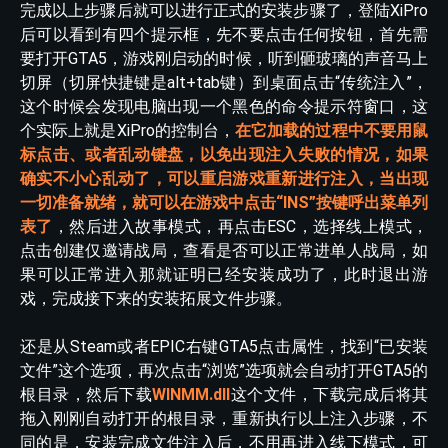
完成以上步骤后就可以进行正式的安装步骤了，登陆XiPro
后可以看到有四个提示框，先不要点击任何按钮，首先需
要打开GTA5，游戏刚启动的时候，听到砸玻璃的声音马上
切屏（切屏快捷键是alt+tab键）到桌面点击“传统注入”，
这个时候会发现电脑出现一个黑色的命令提示符窗口，这
个实际上就是XiPro的控制台，
在它加载的过程中不要用鼠
标点击、或者乱动键盘，以免出现注入失败的情况，如果
确实不小心乱动了，可以重启游戏重新进行注入，当出现
一切准备就绪，就可以在游戏中点击“INS”按键呼出菜单列
表了
，然后进入故事模式，再点击ESC，选择线上模式，
点击创建仅邀请战局，查看是否可以正常进单人战局，如
果可以正常进入那就证明已经安装成功了，此时退出游
戏，完成接下来的安装拓展文件步骤。
还是从Steam或者EPIC右键GTA5点击属性，找到“已安装
文件”这个选项，再次点击“浏览”选项就会自动打开GTA5的
根目录，然后下载
WINMM.dll
这个文件，下载完成后将其
拖入刚刚自动打开的根目录，重新执行以上注入步骤，不
同的是，安装完成文件注入后，不用再进入线下模式，可