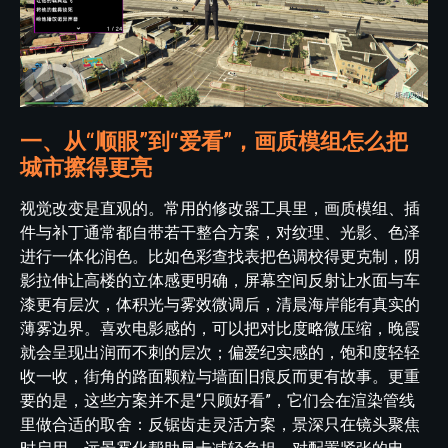
一、从“顺眼”到“爱看”，画质模组怎么把
城市擦得更亮
视觉改变是直观的。常用的修改器工具里，画质模组、插
件与补丁通常都自带若干整合方案，对纹理、光影、色泽
进行一体化润色。比如色彩查找表把色调校得更克制，阴
影拉伸让高楼的立体感更明确，屏幕空间反射让水面与车
漆更有层次，体积光与雾效微调后，清晨海岸能有真实的
薄雾边界。喜欢电影感的，可以把对比度略微压缩，晚霞
就会呈现出润而不刺的层次；偏爱纪实感的，饱和度轻轻
收一收，街角的路面颗粒与墙面旧痕反而更有故事。更重
要的是，这些方案并不是“只顾好看”，它们会在渲染管线
里做合适的取舍：反锯齿走灵活方案，景深只在镜头聚焦