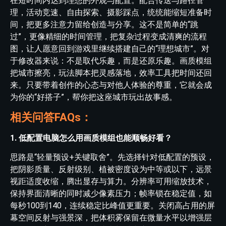
在短时间内达到理想的外观与配置。配合传送与路径管
理，活动竞速、自由探索、摄影踩点，统统能缩短准备时
间，把更多注意力留给创造与分享。这不是简单的“跳
过”，更像精细的时间管理，把复杂过程变成清爽的流程
图，让人愿意回到游戏里继续搭建自己的“理想城市”。对
于修改器来说：不是取代乐趣，而是还原乐趣。画质模组
把城市擦亮，玩法脚本把灵感落地，效率工具把时间还回
来。只要带着创作的心态与对他人体验的尊重，它就会成
为你的“好搭子”，帮你把这座城市玩出故事感。
相关问答FAQs：
1. 低配置电脑怎么用画质模组也能顺畅好看？
思路是“轻量预设+关键取舍”。先选择针对低配置的预设，
把阴影质量、反射级别、植被密度设为中等或以下，远景
视距适度收缩，腾出显存与算力。分辨率可用缩放技术，
保持界面清晰的同时减少像素压力；帧率锁在稳定值，如
每秒100到140，连续稳定比峰值更重要。关闭高占用的屏
幕空间反射与强景深，把体积雾保留在微量水平以增强层