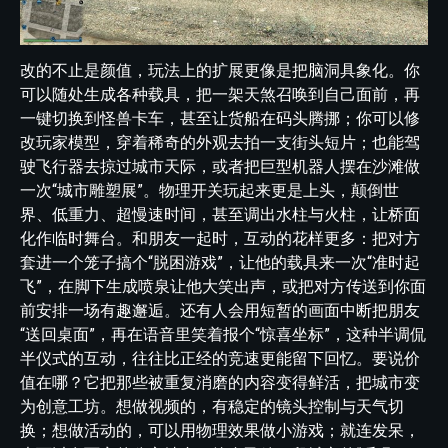
改的不止是颜值，玩法上的扩展更像是把脑洞具象化。你
可以随处生成各种载具，把一架天煞召唤到自己面前，再
一键切换到怪兽卡车，甚至让货船在码头腾挪；你可以修
改玩家模型，穿着稀奇的外观去拍一支街头短片；也能驾
驶飞行器去掠过城市天际，或者把巨型机器人摆在沙滩做
一次“城市雕塑展”。物理开关玩起来更是上头，颠倒世
界、低重力、超慢速时间，甚至调出水柱与火柱，让桥面
化作临时舞台。和朋友一起时，互动的花样更多：把对方
套进一个笼子搞个“脱困游戏”，让他的载具来一次“准时起
飞”，在脚下生成喷泉让他大笑出声，或把对方传送到你面
前安排一场有趣邂逅。还有人会用短暂的画面中断把朋友
“送回桌面”，再在语音里笑着报个“惊喜坐标”，这种半调侃
半仪式的互动，往往比正经的竞速更能留下回忆。要说价
值在哪？它把那些被重复消磨的内容变得鲜活，把城市变
为创意工坊。想做视频的，有稳定的镜头控制与天气切
换；想做活动的，可以用物理效果做小游戏；就连发呆，