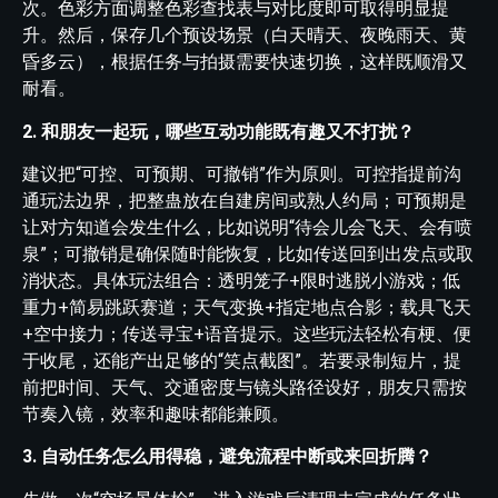
次。色彩方面调整色彩查找表与对比度即可取得明显提
升。然后，保存几个预设场景（白天晴天、夜晚雨天、黄
昏多云），根据任务与拍摄需要快速切换，这样既顺滑又
耐看。
2. 和朋友一起玩，哪些互动功能既有趣又不打扰？
建议把“可控、可预期、可撤销”作为原则。可控指提前沟
通玩法边界，把整蛊放在自建房间或熟人约局；可预期是
让对方知道会发生什么，比如说明“待会儿会飞天、会有喷
泉”；可撤销是确保随时能恢复，比如传送回到出发点或取
消状态。具体玩法组合：透明笼子+限时逃脱小游戏；低
重力+简易跳跃赛道；天气变换+指定地点合影；载具飞天
+空中接力；传送寻宝+语音提示。这些玩法轻松有梗、便
于收尾，还能产出足够的“笑点截图”。若要录制短片，提
前把时间、天气、交通密度与镜头路径设好，朋友只需按
节奏入镜，效率和趣味都能兼顾。
3. 自动任务怎么用得稳，避免流程中断或来回折腾？