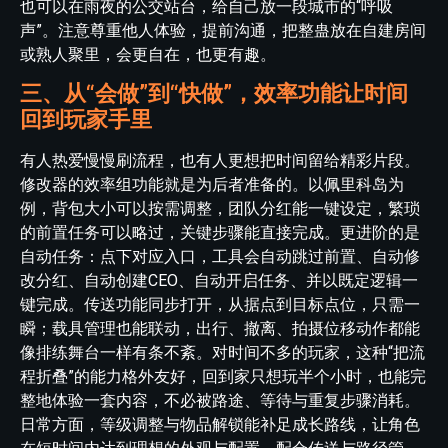
也可以在雨夜的公交站台，给自己放一段城市的“呼吸
声”。注意尊重他人体验，提前沟通，把整蛊放在自建房间
或熟人聚里，会更自在，也更有趣。
三、从“会做”到“快做”，效率功能让时间
回到玩家手里
有人热爱慢慢刷流程，也有人更想把时间留给精彩片段。
修改器的效率组功能就是为后者准备的。以佩里科岛为
例，背包大小可以按需调整，团队分红能一键设定，繁琐
的前置任务可以略过，关键步骤能直接完成。更进阶的是
自动任务：点下对应入口，工具会自动跳过前置、自动修
改分红、自动创建CEO、自动开启任务、并以既定逻辑一
键完成。传送功能同步打开，从据点到目标点位，只需一
瞬；载具管理也能联动，出行、撤离、拍摄位移动作都能
像排练舞台一样有条不紊。对时间不多的玩家，这种“把流
程折叠”的能力格外友好，回到家只想玩半个小时，也能完
整地体验一套内容，不必被路途、等待与重复步骤消耗。
日常方面，等级调整与物品解锁能补足成长路线，让角色