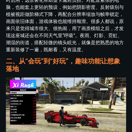
时启用，远景雾化帮助显卡减轻负担。对配置紧张的电
脑，也能套上更轻的预设，例如把阴影密度、反射级别与
植被视距做阶梯式下降，再配合分辨率缩放与帧率锁定，
画面依旧体面，游戏体验也能维持顺滑。很多人都说，原
来只是觉得城市很大、很热闹，用了画质模组之后，才发
现这座城还会在不同天气里“呼吸”。夜雨、灯影、霓虹、
潮湿的街道，搭配轻微的镜头眩光，就像是把熟悉的地方
重新装修了一遍，既耐看，又有温度。
二、从“会玩”到“好玩”，趣味功能让想象
落地