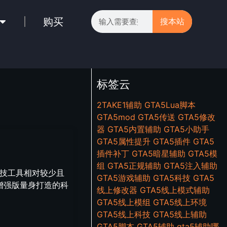
购买
搜本站
标签云
2TAKE1辅助
GTA5Lua脚本
GTA5mod
GTA5传送
GTA5修改
器
GTA5内置辅助
GTA5小助手
GTA5属性提升
GTA5插件
GTA5
插件补丁
GTA5暗星辅助
GTA5模
组
GTA5正规辅助
GTA5注入辅助
科技工具相对较少且
GTA5游戏辅助
GTA5科技
GTA5
增强版量身打造的科
线上修改器
GTA5线上模式辅助
GTA5线上模组
GTA5线上环境
GTA5线上科技
GTA5线上辅助
GTA5脚本
GTA5辅助
gta5辅助哪