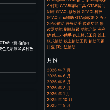
个好用
GTA5辅助工具
GTA5辅助
测评
GTAOL修改器
GTAOL科技
GTAOnline辅助
GTA修改器
XiPro
XiPro辅助
任务助手
传送功能
修
改器功能
刷钱解锁
功能介绍
弗利
萨
线上小助手
线上模式工具
线上
模式辅助
线上辅助工具
辅助问题
TA5中新增的内
排查
阿尔法辅助
变色龙喷漆等多种改
月份
2026 年 7 月
2026 年 6 月
2026 年 5 月
2026 年 3 月
2026 年 1 月
2025 年 10 月
2025 年 9 月