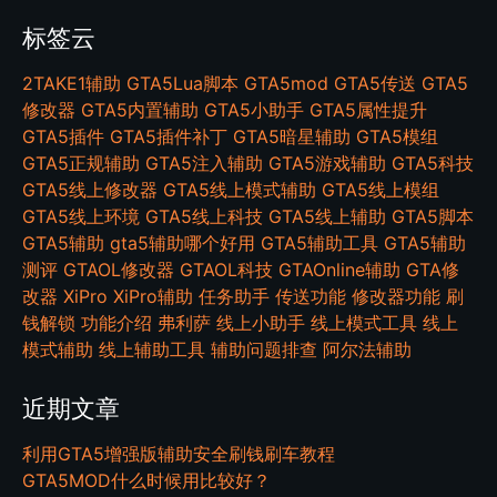
标签云
2TAKE1辅助
GTA5Lua脚本
GTA5mod
GTA5传送
GTA5
修改器
GTA5内置辅助
GTA5小助手
GTA5属性提升
GTA5插件
GTA5插件补丁
GTA5暗星辅助
GTA5模组
GTA5正规辅助
GTA5注入辅助
GTA5游戏辅助
GTA5科技
GTA5线上修改器
GTA5线上模式辅助
GTA5线上模组
GTA5线上环境
GTA5线上科技
GTA5线上辅助
GTA5脚本
GTA5辅助
gta5辅助哪个好用
GTA5辅助工具
GTA5辅助
测评
GTAOL修改器
GTAOL科技
GTAOnline辅助
GTA修
改器
XiPro
XiPro辅助
任务助手
传送功能
修改器功能
刷
钱解锁
功能介绍
弗利萨
线上小助手
线上模式工具
线上
模式辅助
线上辅助工具
辅助问题排查
阿尔法辅助
近期文章
利用GTA5增强版辅助安全刷钱刷车教程
GTA5MOD什么时候用比较好？