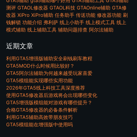
GTA5辅助
gta5辅助哪个好用
GTA5辅助工具
GTA5辅助
测评
GTAOL修改器
GTAOL科技
GTAOnline辅助
GTA修
改器
XiPro
XiPro辅助
任务助手
传送功能
修改器功能
刷
钱解锁
功能介绍
弗利萨
线上小助手
线上模式工具
线上
模式辅助
线上辅助工具
辅助问题排查
阿尔法辅助
近期文章
利用GTA5增强版辅助安全刷钱刷车教程
GTA5MOD什么时候用比较好？
GTA5阿尔法辅助为何越来越受玩家喜爱
GTA5模组能实现哪些实用功能
2026年GTA5线上科技工具深度推荐
使用GTA5修改器后游戏将会出现哪些变化
GTA5增强版模组能对游戏有哪些提升？
合格GTA5修改器的必备条件解析
利用GTA5辅助高效带朋友技巧
GTA5模组能在增强版中使用吗