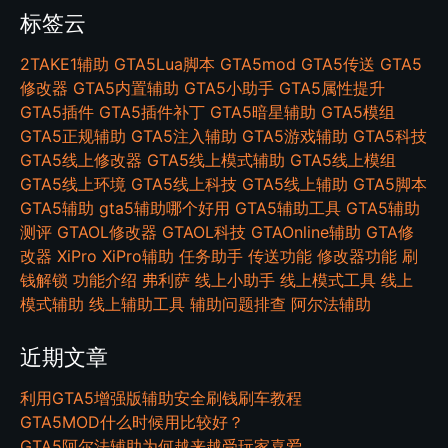
标签云
2TAKE1辅助
GTA5Lua脚本
GTA5mod
GTA5传送
GTA5
修改器
GTA5内置辅助
GTA5小助手
GTA5属性提升
GTA5插件
GTA5插件补丁
GTA5暗星辅助
GTA5模组
GTA5正规辅助
GTA5注入辅助
GTA5游戏辅助
GTA5科技
GTA5线上修改器
GTA5线上模式辅助
GTA5线上模组
GTA5线上环境
GTA5线上科技
GTA5线上辅助
GTA5脚本
GTA5辅助
gta5辅助哪个好用
GTA5辅助工具
GTA5辅助
测评
GTAOL修改器
GTAOL科技
GTAOnline辅助
GTA修
改器
XiPro
XiPro辅助
任务助手
传送功能
修改器功能
刷
钱解锁
功能介绍
弗利萨
线上小助手
线上模式工具
线上
模式辅助
线上辅助工具
辅助问题排查
阿尔法辅助
近期文章
利用GTA5增强版辅助安全刷钱刷车教程
GTA5MOD什么时候用比较好？
GTA5阿尔法辅助为何越来越受玩家喜爱