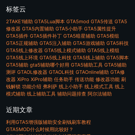
标签云
2TAKE1辅助
GTA5Lua脚本
GTA5mod
GTA5传送
GTA5
修改器
GTA5内置辅助
GTA5小助手
GTA5属性提升
GTA5插件
GTA5插件补丁
GTA5暗星辅助
GTA5模组
GTA5正规辅助
GTA5注入辅助
GTA5游戏辅助
GTA5科技
GTA5线上修改器
GTA5线上模式辅助
GTA5线上模组
GTA5线上环境
GTA5线上科技
GTA5线上辅助
GTA5脚本
GTA5辅助
gta5辅助哪个好用
GTA5辅助工具
GTA5辅助
测评
GTAOL修改器
GTAOL科技
GTAOnline辅助
GTA修
改器
XiPro
XiPro辅助
任务助手
传送功能
修改器功能
刷
钱解锁
功能介绍
弗利萨
线上小助手
线上模式工具
线上
模式辅助
线上辅助工具
辅助问题排查
阿尔法辅助
近期文章
利用GTA5增强版辅助安全刷钱刷车教程
GTA5MOD什么时候用比较好？