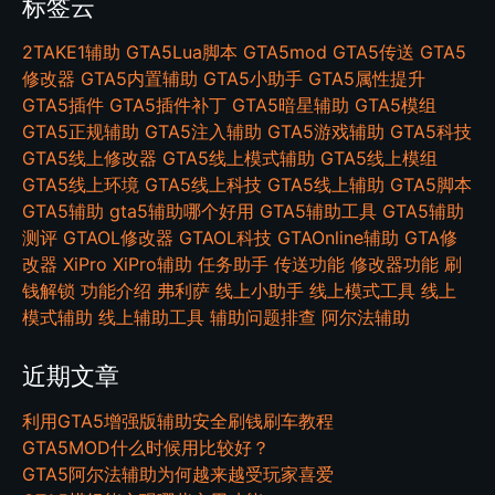
标签云
2TAKE1辅助
GTA5Lua脚本
GTA5mod
GTA5传送
GTA5
修改器
GTA5内置辅助
GTA5小助手
GTA5属性提升
GTA5插件
GTA5插件补丁
GTA5暗星辅助
GTA5模组
GTA5正规辅助
GTA5注入辅助
GTA5游戏辅助
GTA5科技
GTA5线上修改器
GTA5线上模式辅助
GTA5线上模组
GTA5线上环境
GTA5线上科技
GTA5线上辅助
GTA5脚本
GTA5辅助
gta5辅助哪个好用
GTA5辅助工具
GTA5辅助
测评
GTAOL修改器
GTAOL科技
GTAOnline辅助
GTA修
改器
XiPro
XiPro辅助
任务助手
传送功能
修改器功能
刷
钱解锁
功能介绍
弗利萨
线上小助手
线上模式工具
线上
模式辅助
线上辅助工具
辅助问题排查
阿尔法辅助
近期文章
利用GTA5增强版辅助安全刷钱刷车教程
GTA5MOD什么时候用比较好？
GTA5阿尔法辅助为何越来越受玩家喜爱