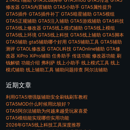
修改器
GTA5内置辅助
GTA5小助手
GTA5属性提升
GTA5插件
GTA5插件补丁
GTA5暗星辅助
GTA5模组
GTA5正规辅助
GTA5注入辅助
GTA5游戏辅助
GTA5科技
GTA5线上修改器
GTA5线上模式辅助
GTA5线上模组
GTA5线上环境
GTA5线上科技
GTA5线上辅助
GTA5脚本
GTA5辅助
gta5辅助哪个好用
GTA5辅助工具
GTA5辅助
测评
GTAOL修改器
GTAOL科技
GTAOnline辅助
GTA修
改器
XiPro
XiPro辅助
任务助手
传送功能
修改器功能
刷
钱解锁
功能介绍
弗利萨
线上小助手
线上模式工具
线上
模式辅助
线上辅助工具
辅助问题排查
阿尔法辅助
近期文章
利用GTA5增强版辅助安全刷钱刷车教程
GTA5MOD什么时候用比较好？
GTA5阿尔法辅助为何越来越受玩家喜爱
GTA5模组能实现哪些实用功能
2026年GTA5线上科技工具深度推荐