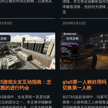
如何正确关闭动态模糊，以避免其
漂移。本文将全面解析如何
绎极致漂移，包括何为漂移
圣
4年5月9日
2024年5月13日
戏攻略
游戏攻略
A5游戏女友互动指南：怎
gta5第一人称好用
优雅的进行约会
切换第一人称
TA5游戏中，女友系统一直是玩家
在GTA5这款游戏中，玩家
关注的部分之一。本文将详细解析
择第一人称和第三人称视角
在游戏中获得女友，以及怎样优雅
不同的视角不仅影响游戏体