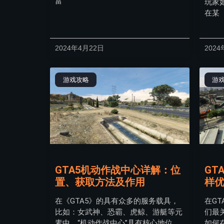
富
玩家
在某
2024年4月22日
202
游戏攻略
游
GTA5机动作战中心详解：位
GT
置、获取方法及作用
样
在《GTA5》的具有众多的服务载具，
在G
比如：女武神、恐霸、虎鲸、游艇等元
们最
素中，“机动作战中心”具有核心地位。
如何