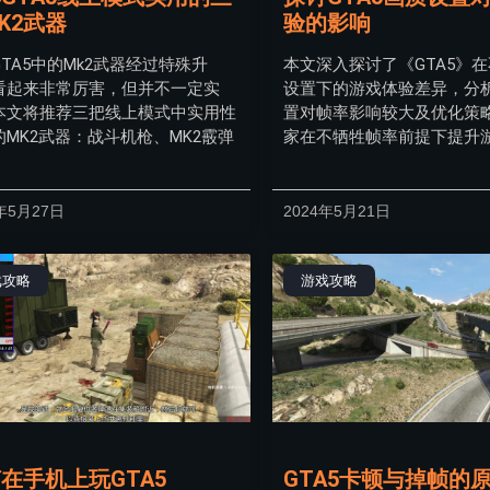
K2武器
验的影响
TA5中的Mk2武器经过特殊升
本文深入探讨了《GTA5》
看起来非常厉害，但并不一定实
设置下的游戏体验差异，分
本文将推荐三把线上模式中实用性
置对帧率影响较大及优化策
的MK2武器：战斗机枪、MK2霰弹
家在不牺牲帧率前提下提升
年5月27日
2024年5月21日
戏攻略
游戏攻略
在手机上玩GTA5
GTA5卡顿与掉帧的