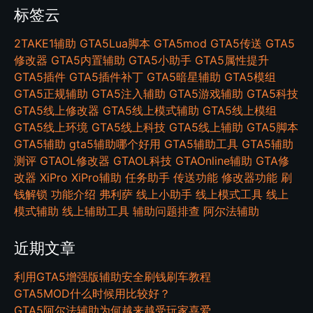
标签云
2TAKE1辅助
GTA5Lua脚本
GTA5mod
GTA5传送
GTA5
修改器
GTA5内置辅助
GTA5小助手
GTA5属性提升
GTA5插件
GTA5插件补丁
GTA5暗星辅助
GTA5模组
GTA5正规辅助
GTA5注入辅助
GTA5游戏辅助
GTA5科技
GTA5线上修改器
GTA5线上模式辅助
GTA5线上模组
GTA5线上环境
GTA5线上科技
GTA5线上辅助
GTA5脚本
GTA5辅助
gta5辅助哪个好用
GTA5辅助工具
GTA5辅助
测评
GTAOL修改器
GTAOL科技
GTAOnline辅助
GTA修
改器
XiPro
XiPro辅助
任务助手
传送功能
修改器功能
刷
钱解锁
功能介绍
弗利萨
线上小助手
线上模式工具
线上
模式辅助
线上辅助工具
辅助问题排查
阿尔法辅助
近期文章
利用GTA5增强版辅助安全刷钱刷车教程
GTA5MOD什么时候用比较好？
GTA5阿尔法辅助为何越来越受玩家喜爱