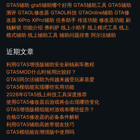
GTA5辅助
gta5辅助哪个好用
GTA5辅助工具
GTA5辅助
测评
GTAOL修改器
GTAOL科技
GTAOnline辅助
GTA修
改器
XiPro
XiPro辅助
任务助手
传送功能
修改器功能
刷
钱解锁
功能介绍
弗利萨
线上小助手
线上模式工具
线上
模式辅助
线上辅助工具
辅助问题排查
阿尔法辅助
近期文章
利用GTA5增强版辅助安全刷钱刷车教程
GTA5MOD什么时候用比较好？
GTA5阿尔法辅助为何越来越受玩家喜爱
GTA5模组能实现哪些实用功能
2026年GTA5线上科技工具深度推荐
使用GTA5修改器后游戏将会出现哪些变化
GTA5增强版模组能对游戏有哪些提升？
合格GTA5修改器的必备条件解析
利用GTA5辅助高效带朋友技巧
GTA5模组能在增强版中使用吗