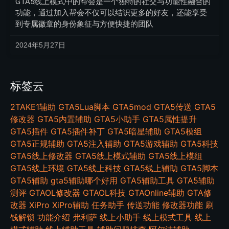
GTA5线上模式中的帮会是一个独特的社交与功能性融合的
功能，通过加入帮会不仅可以结识更多的好友，还能享受
到专属徽章的身份象征与方便快捷的团队
2024年5月27日
标签云
2TAKE1辅助
GTA5Lua脚本
GTA5mod
GTA5传送
GTA5
修改器
GTA5内置辅助
GTA5小助手
GTA5属性提升
GTA5插件
GTA5插件补丁
GTA5暗星辅助
GTA5模组
GTA5正规辅助
GTA5注入辅助
GTA5游戏辅助
GTA5科技
GTA5线上修改器
GTA5线上模式辅助
GTA5线上模组
GTA5线上环境
GTA5线上科技
GTA5线上辅助
GTA5脚本
GTA5辅助
gta5辅助哪个好用
GTA5辅助工具
GTA5辅助
测评
GTAOL修改器
GTAOL科技
GTAOnline辅助
GTA修
改器
XiPro
XiPro辅助
任务助手
传送功能
修改器功能
刷
钱解锁
功能介绍
弗利萨
线上小助手
线上模式工具
线上