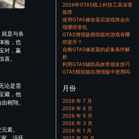
2026年GTA5线上科技工具深度
推荐
使用GTA5修改器后游戏将会出
现哪些变化
，就是与各
GTA5增强版模组能对游戏有哪
体验，也
些提升？
合格GTA5修改器的必备条件解
应对，赢
析
惊喜。
利用GTA5辅助高效带朋友技巧
GTA5模组能在增强版中使用吗
无论是需
月份
宝藏，他
2026 年 7 月
自由翱翔。
2026 年 6 月
2026 年 5 月
2026 年 3 月
交元素。
2026 年 1 月
玩家，活跃
2025 年 10 月