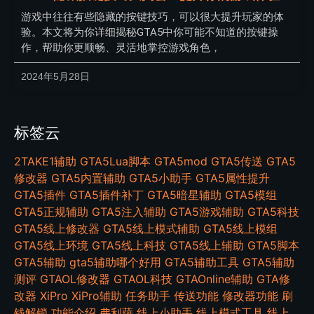
游戏中往往有些隐藏的按键技巧，可以很大提升玩家的体
验。本文将为你详细揭秘GTA5中你可能不知道的按键操
作，帮助你更顺畅、灵活地掌控游戏角色，
2024年5月28日
标签云
2TAKE1辅助
GTA5Lua脚本
GTA5mod
GTA5传送
GTA5
修改器
GTA5内置辅助
GTA5小助手
GTA5属性提升
GTA5插件
GTA5插件补丁
GTA5暗星辅助
GTA5模组
GTA5正规辅助
GTA5注入辅助
GTA5游戏辅助
GTA5科技
GTA5线上修改器
GTA5线上模式辅助
GTA5线上模组
GTA5线上环境
GTA5线上科技
GTA5线上辅助
GTA5脚本
GTA5辅助
gta5辅助哪个好用
GTA5辅助工具
GTA5辅助
测评
GTAOL修改器
GTAOL科技
GTAOnline辅助
GTA修
改器
XiPro
XiPro辅助
任务助手
传送功能
修改器功能
刷
钱解锁
功能介绍
弗利萨
线上小助手
线上模式工具
线上