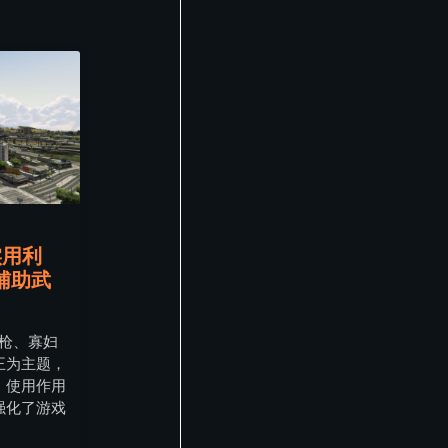
实用利
辅助武
机枪、寡妇
王为主题，
、使用作用
强化了游戏