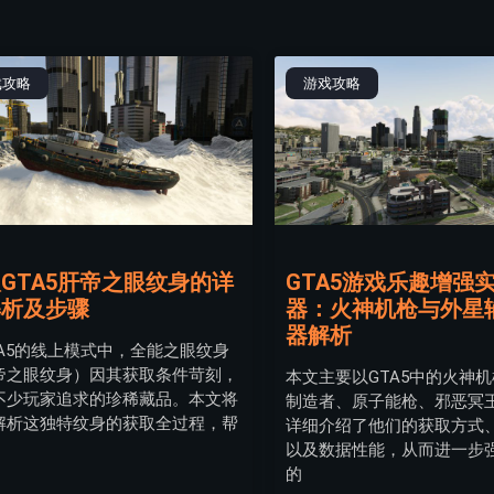
戏攻略
游戏攻略
GTA5肝帝之眼纹身的详
GTA5游戏乐趣增强
解析及步骤
器：火神机枪与外星
器解析
TA5的线上模式中，全能之眼纹身
帝之眼纹身）因其获取条件苛刻，
本文主要以GTA5中的火神
不少玩家追求的珍稀藏品。本文将
制造者、原子能枪、邪恶冥
解析这独特纹身的获取全过程，帮
详细介绍了他们的获取方式
以及数据性能，从而进一步
的