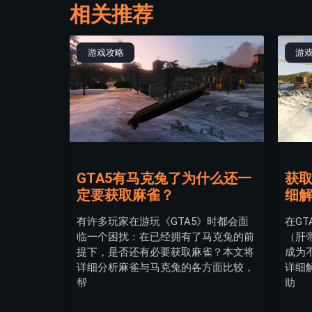
相关推荐
游戏攻略
游
GTA5有马克兔了为什么还一
获取
定要获取麻雀？
细
有许多玩家在游玩《GTA5》时都会面
在G
临一个困扰：在已经拥有了马克兔的前
（肝
提下，是否还有必要获取麻雀？本文将
成为
详细分析麻雀与马克兔的各方面比较，
详细
帮
助