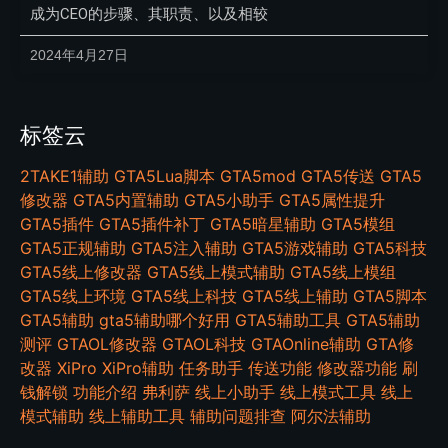
成为CEO的步骤、其职责、以及相较
2024年4月27日
标签云
2TAKE1辅助
GTA5Lua脚本
GTA5mod
GTA5传送
GTA5
修改器
GTA5内置辅助
GTA5小助手
GTA5属性提升
GTA5插件
GTA5插件补丁
GTA5暗星辅助
GTA5模组
GTA5正规辅助
GTA5注入辅助
GTA5游戏辅助
GTA5科技
GTA5线上修改器
GTA5线上模式辅助
GTA5线上模组
GTA5线上环境
GTA5线上科技
GTA5线上辅助
GTA5脚本
GTA5辅助
gta5辅助哪个好用
GTA5辅助工具
GTA5辅助
测评
GTAOL修改器
GTAOL科技
GTAOnline辅助
GTA修
改器
XiPro
XiPro辅助
任务助手
传送功能
修改器功能
刷
钱解锁
功能介绍
弗利萨
线上小助手
线上模式工具
线上
模式辅助
线上辅助工具
辅助问题排查
阿尔法辅助