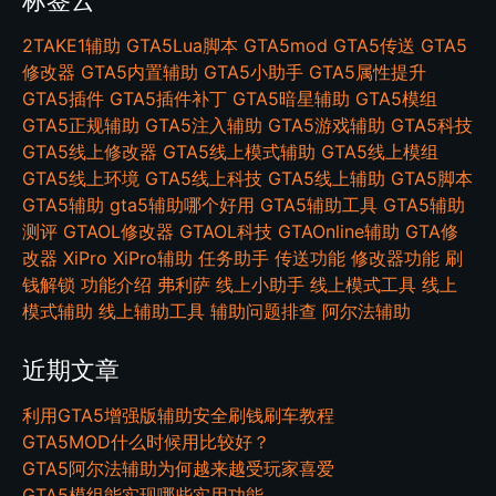
2TAKE1辅助
GTA5Lua脚本
GTA5mod
GTA5传送
GTA5
修改器
GTA5内置辅助
GTA5小助手
GTA5属性提升
GTA5插件
GTA5插件补丁
GTA5暗星辅助
GTA5模组
GTA5正规辅助
GTA5注入辅助
GTA5游戏辅助
GTA5科技
GTA5线上修改器
GTA5线上模式辅助
GTA5线上模组
GTA5线上环境
GTA5线上科技
GTA5线上辅助
GTA5脚本
GTA5辅助
gta5辅助哪个好用
GTA5辅助工具
GTA5辅助
测评
GTAOL修改器
GTAOL科技
GTAOnline辅助
GTA修
改器
XiPro
XiPro辅助
任务助手
传送功能
修改器功能
刷
钱解锁
功能介绍
弗利萨
线上小助手
线上模式工具
线上
模式辅助
线上辅助工具
辅助问题排查
阿尔法辅助
近期文章
利用GTA5增强版辅助安全刷钱刷车教程
GTA5MOD什么时候用比较好？
GTA5阿尔法辅助为何越来越受玩家喜爱
GTA5模组能实现哪些实用功能