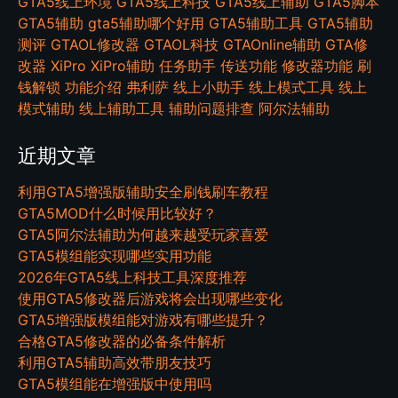
GTA5线上环境
GTA5线上科技
GTA5线上辅助
GTA5脚本
GTA5辅助
gta5辅助哪个好用
GTA5辅助工具
GTA5辅助
测评
GTAOL修改器
GTAOL科技
GTAOnline辅助
GTA修
改器
XiPro
XiPro辅助
任务助手
传送功能
修改器功能
刷
钱解锁
功能介绍
弗利萨
线上小助手
线上模式工具
线上
模式辅助
线上辅助工具
辅助问题排查
阿尔法辅助
近期文章
利用GTA5增强版辅助安全刷钱刷车教程
GTA5MOD什么时候用比较好？
GTA5阿尔法辅助为何越来越受玩家喜爱
GTA5模组能实现哪些实用功能
2026年GTA5线上科技工具深度推荐
使用GTA5修改器后游戏将会出现哪些变化
GTA5增强版模组能对游戏有哪些提升？
合格GTA5修改器的必备条件解析
利用GTA5辅助高效带朋友技巧
GTA5模组能在增强版中使用吗