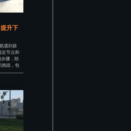
：提升下
容易遇到获
选近节点和
细步骤，助
的挑战，包