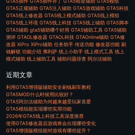
GTA5插件
GTA5插件补丁
GTA5暗星辅助
GTA5模组
GTA5正规辅助
GTA5注入辅助
GTA5游戏辅助
GTA5科技
GTA5线上修改器
GTA5线上模式辅助
GTA5线上模组
GTA5线上环境
GTA5线上科技
GTA5线上辅助
GTA5脚本
GTA5辅助
gta5辅助哪个好用
GTA5辅助工具
GTA5辅助
测评
GTAOL修改器
GTAOL科技
GTAOnline辅助
GTA修
改器
XiPro
XiPro辅助
任务助手
传送功能
修改器功能
刷
钱解锁
功能介绍
弗利萨
线上小助手
线上模式工具
线上
模式辅助
线上辅助工具
辅助问题排查
阿尔法辅助
近期文章
利用GTA5增强版辅助安全刷钱刷车教程
GTA5MOD什么时候用比较好？
GTA5阿尔法辅助为何越来越受玩家喜爱
GTA5模组能实现哪些实用功能
2026年GTA5线上科技工具深度推荐
使用GTA5修改器后游戏将会出现哪些变化
GTA5增强版模组能对游戏有哪些提升？