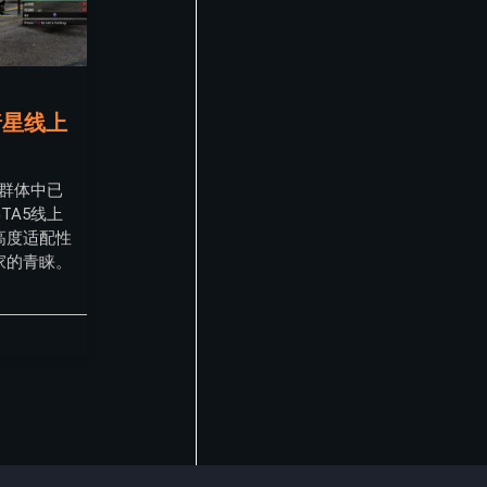
暗星线上
家群体中已
TA5线上
高度适配性
家的青睐。