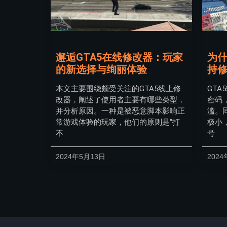
邂逅GTA5在线修改器：玩家
为什
的新选择与绚丽体验
持
本文主要围绕颇受关注的GTA5线上修
GT
改器，阐述了使用者主要有哪些类型，
密码
并分析原因。一种是被恶意脚本影响正
滥。
常游戏体验的玩家，他们的原则是“打
极小
不
号
2024年5月13日
2024