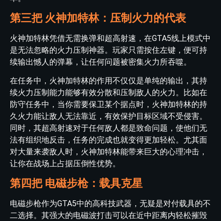
第三把 火神加特林：压制火力的代表
火神加特林凭借无需换弹和超高射速，在GTA5线上模式中
是无法忽略的火力压制神器。玩家只需按住左键，便可持
续输出憾人的弹幕，让任何问题被密集火力所吞噬。
在任务中，火神加特林的作用不仅仅是单纯的输出，其持
续火力压制能力能够有效分散和压制敌人的火力。比如在
防守任务中，当你需要保卫某个据点时，火神加特林的持
久火力能让敌人无法靠近，有效保护目标区域不受侵害。
同时，其超高射速对于任何敌人都是致命问题，使他们无
法有组织地反击，任务的完成也就变得更加轻松。尤其面
对大量来袭敌人时，火神加特林能带来巨大的心理冲击，
让你在战场上占据压倒性优势。
第四把 电磁步枪：载具克星
电磁步枪作为GTA5中的高科技武器，无疑是对付载具的不
二选择。其强大的电磁波打击可以在近中距离内轻松摧毁