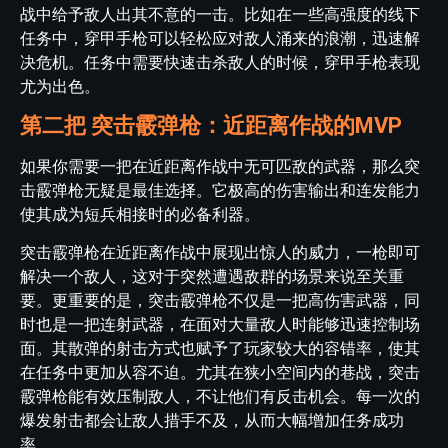
战中给予敌人出其不意的一击。比如在一些高强度的线下
任务中，穿甲手枪可以轻松应对敌人涌来的浪潮，迅速解
决危机。任务中需要快速击杀敌人的时候，穿甲手枪表现
尤为出色。
第二把 突击霰弹枪：近距离作战的MVP
如果你需要一把在近距离作战中无可匹敌的武器，那么突
击霰弹枪无疑是最佳选择。它极高的伤害输出和连发能力
使其成为短兵相接时的必备利器。
突击霰弹枪在近距离作战中展现出惊人的威力，一枪即可
解决一个敌人，这对于突然遭遇敌群的场景来说至关重
要。更重要的是，突击霰弹枪不仅是一把高伤害武器，同
时也是一把连射武器，在面对大量敌人时能够迅速控制场
面。其散弹的射击方式也赋予了玩家较大的容错率，使其
在任务中更加从容不迫。尤其在狭小空间内的巷战，突击
霰弹枪能有效压制敌人，不让他们有反击机会。每一次的
爆发射击都会让敌人措手不及，从而大幅增加任务成功
率。