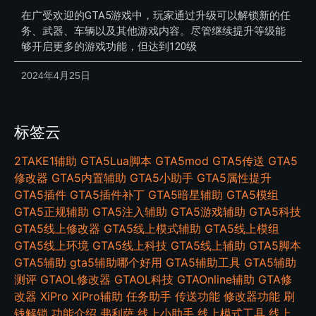
在广受欢迎的GTA5游戏中，玩家通过升级可以解锁新的任
务、武器、车辆以及其他游戏内容。尽管继续提升等级能
够开启更多的游戏功能，但达到120级
2024年4月25日
标签云
2TAKE1辅助
GTA5Lua脚本
GTA5mod
GTA5传送
GTA5
修改器
GTA5内置辅助
GTA5小助手
GTA5属性提升
GTA5插件
GTA5插件补丁
GTA5暗星辅助
GTA5模组
GTA5正规辅助
GTA5注入辅助
GTA5游戏辅助
GTA5科技
GTA5线上修改器
GTA5线上模式辅助
GTA5线上模组
GTA5线上环境
GTA5线上科技
GTA5线上辅助
GTA5脚本
GTA5辅助
gta5辅助哪个好用
GTA5辅助工具
GTA5辅助
测评
GTAOL修改器
GTAOL科技
GTAOnline辅助
GTA修
改器
XiPro
XiPro辅助
任务助手
传送功能
修改器功能
刷
钱解锁
功能介绍
弗利萨
线上小助手
线上模式工具
线上