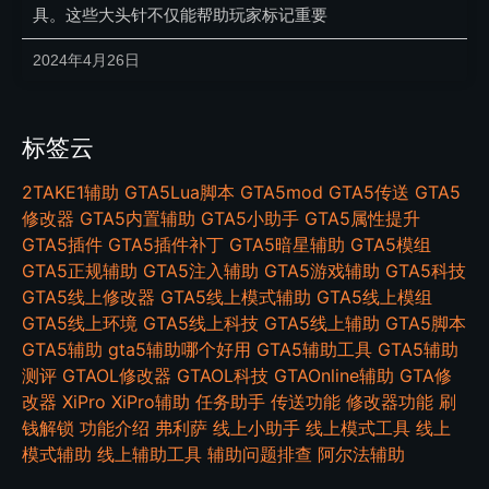
具。这些大头针不仅能帮助玩家标记重要
2024年4月26日
标签云
2TAKE1辅助
GTA5Lua脚本
GTA5mod
GTA5传送
GTA5
修改器
GTA5内置辅助
GTA5小助手
GTA5属性提升
GTA5插件
GTA5插件补丁
GTA5暗星辅助
GTA5模组
GTA5正规辅助
GTA5注入辅助
GTA5游戏辅助
GTA5科技
GTA5线上修改器
GTA5线上模式辅助
GTA5线上模组
GTA5线上环境
GTA5线上科技
GTA5线上辅助
GTA5脚本
GTA5辅助
gta5辅助哪个好用
GTA5辅助工具
GTA5辅助
测评
GTAOL修改器
GTAOL科技
GTAOnline辅助
GTA修
改器
XiPro
XiPro辅助
任务助手
传送功能
修改器功能
刷
钱解锁
功能介绍
弗利萨
线上小助手
线上模式工具
线上
模式辅助
线上辅助工具
辅助问题排查
阿尔法辅助