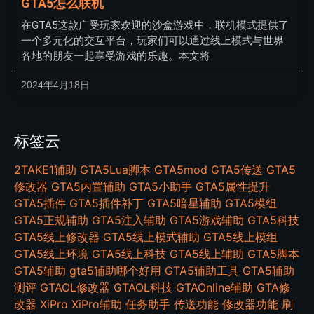
GTA5怎么联机
在GTA5这款广受玩家欢迎的沙盒游戏中，联机模式提供了
一个多元化的交互平台，玩家们可以通过线上模式与世界
各地的朋友一起享受游戏的乐趣。本文将
2024年4月18日
标签云
2TAKE1辅助
GTA5Lua脚本
GTA5mod
GTA5传送
GTA5
修改器
GTA5内置辅助
GTA5小助手
GTA5属性提升
GTA5插件
GTA5插件补丁
GTA5暗星辅助
GTA5模组
GTA5正规辅助
GTA5注入辅助
GTA5游戏辅助
GTA5科技
GTA5线上修改器
GTA5线上模式辅助
GTA5线上模组
GTA5线上环境
GTA5线上科技
GTA5线上辅助
GTA5脚本
GTA5辅助
gta5辅助哪个好用
GTA5辅助工具
GTA5辅助
测评
GTAOL修改器
GTAOL科技
GTAOnline辅助
GTA修
改器
XiPro
XiPro辅助
任务助手
传送功能
修改器功能
刷