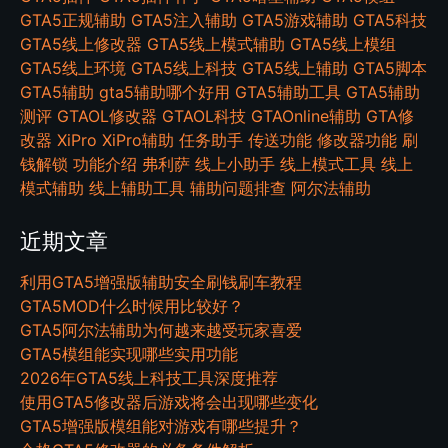
GTA5正规辅助
GTA5注入辅助
GTA5游戏辅助
GTA5科技
GTA5线上修改器
GTA5线上模式辅助
GTA5线上模组
GTA5线上环境
GTA5线上科技
GTA5线上辅助
GTA5脚本
GTA5辅助
gta5辅助哪个好用
GTA5辅助工具
GTA5辅助
测评
GTAOL修改器
GTAOL科技
GTAOnline辅助
GTA修
改器
XiPro
XiPro辅助
任务助手
传送功能
修改器功能
刷
钱解锁
功能介绍
弗利萨
线上小助手
线上模式工具
线上
模式辅助
线上辅助工具
辅助问题排查
阿尔法辅助
近期文章
利用GTA5增强版辅助安全刷钱刷车教程
GTA5MOD什么时候用比较好？
GTA5阿尔法辅助为何越来越受玩家喜爱
GTA5模组能实现哪些实用功能
2026年GTA5线上科技工具深度推荐
使用GTA5修改器后游戏将会出现哪些变化
GTA5增强版模组能对游戏有哪些提升？