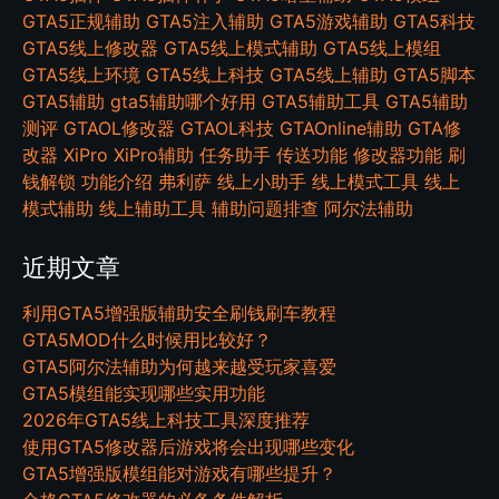
GTA5正规辅助
GTA5注入辅助
GTA5游戏辅助
GTA5科技
GTA5线上修改器
GTA5线上模式辅助
GTA5线上模组
GTA5线上环境
GTA5线上科技
GTA5线上辅助
GTA5脚本
GTA5辅助
gta5辅助哪个好用
GTA5辅助工具
GTA5辅助
测评
GTAOL修改器
GTAOL科技
GTAOnline辅助
GTA修
改器
XiPro
XiPro辅助
任务助手
传送功能
修改器功能
刷
钱解锁
功能介绍
弗利萨
线上小助手
线上模式工具
线上
模式辅助
线上辅助工具
辅助问题排查
阿尔法辅助
近期文章
利用GTA5增强版辅助安全刷钱刷车教程
GTA5MOD什么时候用比较好？
GTA5阿尔法辅助为何越来越受玩家喜爱
GTA5模组能实现哪些实用功能
2026年GTA5线上科技工具深度推荐
使用GTA5修改器后游戏将会出现哪些变化
GTA5增强版模组能对游戏有哪些提升？