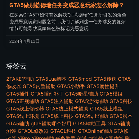
GTA5做别惹德瑞任务变成恶意玩家怎么解除？
在探索GTA5中如何有效解决“别惹德瑞”任务所引发的角色
变成恶意玩家问题之前，我们了解到这一任务涉及的复杂
情节可能导致玩家角色被标记为恶意玩
2024年4月11日
标签云
2TAKE1辅助
GTA5Lua脚本
GTA5mod
GTA5传送
GTA5
修改器
GTA5内置辅助
GTA5小助手
GTA5属性提升
GTA5插件
GTA5插件补丁
GTA5暗星辅助
GTA5模组
GTA5正规辅助
GTA5注入辅助
GTA5游戏辅助
GTA5科技
GTA5线上修改器
GTA5线上模式辅助
GTA5线上模组
GTA5线上环境
GTA5线上科技
GTA5线上辅助
GTA5脚本
GTA5辅助
gta5辅助哪个好用
GTA5辅助工具
GTA5辅助
测评
GTAOL修改器
GTAOL科技
GTAOnline辅助
GTA修
改器
XiPro
XiPro辅助
任务助手
传送功能
修改器功能
刷