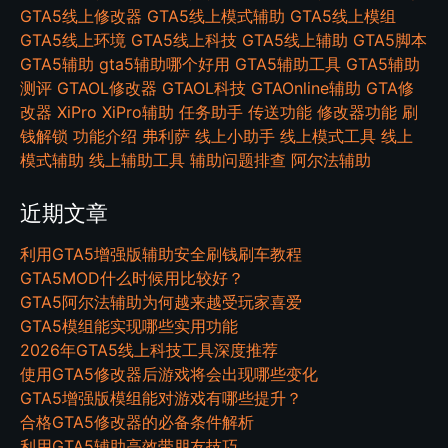
GTA5线上修改器
GTA5线上模式辅助
GTA5线上模组
GTA5线上环境
GTA5线上科技
GTA5线上辅助
GTA5脚本
GTA5辅助
gta5辅助哪个好用
GTA5辅助工具
GTA5辅助
测评
GTAOL修改器
GTAOL科技
GTAOnline辅助
GTA修
改器
XiPro
XiPro辅助
任务助手
传送功能
修改器功能
刷
钱解锁
功能介绍
弗利萨
线上小助手
线上模式工具
线上
模式辅助
线上辅助工具
辅助问题排查
阿尔法辅助
近期文章
利用GTA5增强版辅助安全刷钱刷车教程
GTA5MOD什么时候用比较好？
GTA5阿尔法辅助为何越来越受玩家喜爱
GTA5模组能实现哪些实用功能
2026年GTA5线上科技工具深度推荐
使用GTA5修改器后游戏将会出现哪些变化
GTA5增强版模组能对游戏有哪些提升？
合格GTA5修改器的必备条件解析
利用GTA5辅助高效带朋友技巧