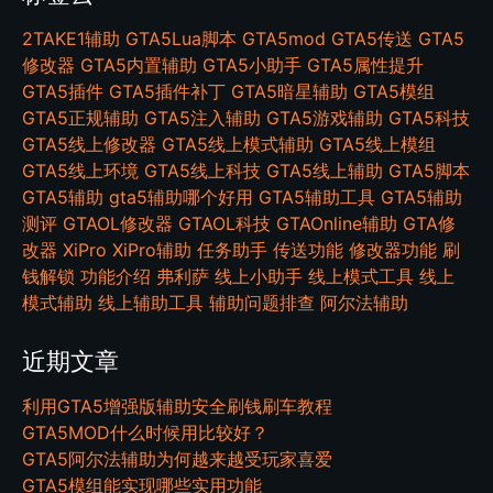
2TAKE1辅助
GTA5Lua脚本
GTA5mod
GTA5传送
GTA5
修改器
GTA5内置辅助
GTA5小助手
GTA5属性提升
GTA5插件
GTA5插件补丁
GTA5暗星辅助
GTA5模组
GTA5正规辅助
GTA5注入辅助
GTA5游戏辅助
GTA5科技
GTA5线上修改器
GTA5线上模式辅助
GTA5线上模组
GTA5线上环境
GTA5线上科技
GTA5线上辅助
GTA5脚本
GTA5辅助
gta5辅助哪个好用
GTA5辅助工具
GTA5辅助
测评
GTAOL修改器
GTAOL科技
GTAOnline辅助
GTA修
改器
XiPro
XiPro辅助
任务助手
传送功能
修改器功能
刷
钱解锁
功能介绍
弗利萨
线上小助手
线上模式工具
线上
模式辅助
线上辅助工具
辅助问题排查
阿尔法辅助
近期文章
利用GTA5增强版辅助安全刷钱刷车教程
GTA5MOD什么时候用比较好？
GTA5阿尔法辅助为何越来越受玩家喜爱
GTA5模组能实现哪些实用功能