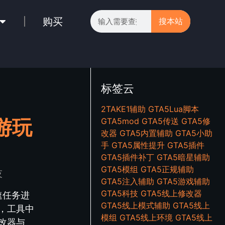
购买
搜本站
标签云
2TAKE1辅助
GTA5Lua脚本
游玩
GTA5mod
GTA5传送
GTA5修
改器
GTA5内置辅助
GTA5小助
手
GTA5属性提升
GTA5插件
GTA5插件补丁
GTA5暗星辅助
GTA5模组
GTA5正规辅助
技
GTA5注入辅助
GTA5游戏辅助
GTA5科技
GTA5线上修改器
速任务进
GTA5线上模式辅助
GTA5线上
，工具中
模组
GTA5线上环境
GTA5线上
改器与