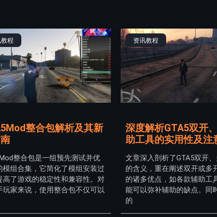
讯教程
资讯教程
A5Mod整合包解析及其新
深度解析GTA5双开
指南
助工具的实用性及注
5Mod整合包是一组预先测试并优
文章深入剖析了GTA5双开
的模组合集，它简化了模组安装过
的含义，重在阐述双开或多
提高了游戏的稳定性和兼容性。对
的诸多优点，如各款辅助工
手玩家来说，使用整合包不仅可以
能可以弥补辅助的缺点。同
的