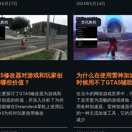
年6月17日
2024年5月14日
讯教程
资讯教程
A5修改器对游戏和玩家创
为什么在使用雷神加
了哪些价值？
时候用不了GTA5辅
主要探讨了GTA5修改器为游戏和
在当今的网络游戏世界中，
所创造的价值，并深入分析了为何
了追求更为流畅的游戏体验
能够在Steamdeck掌机上使用以
用各种加速器。雷神加速器
TA5为何对玩家使用修改
的一种主流加速工具，它的
减少