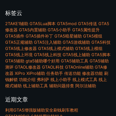
标签云
2TAKE1辅助
GTA5Lua脚本
GTA5mod
GTA5传送
GTA5
修改器
GTA5内置辅助
GTA5小助手
GTA5属性提升
GTA5插件
GTA5插件补丁
GTA5暗星辅助
GTA5模组
GTA5正规辅助
GTA5注入辅助
GTA5游戏辅助
GTA5科技
GTA5线上修改器
GTA5线上模式辅助
GTA5线上模组
GTA5线上环境
GTA5线上科技
GTA5线上辅助
GTA5脚本
GTA5辅助
gta5辅助哪个好用
GTA5辅助工具
GTA5辅助
测评
GTAOL修改器
GTAOL科技
GTAOnline辅助
GTA修
改器
XiPro
XiPro辅助
任务助手
传送功能
修改器功能
刷
钱解锁
功能介绍
弗利萨
线上小助手
线上模式工具
线上
模式辅助
线上辅助工具
辅助问题排查
阿尔法辅助
近期文章
利用GTA5增强版辅助安全刷钱刷车教程