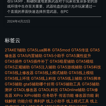
在GTA5中，精确快速地更换武器对于玩家在复杂多变的游
戏环境中生存至关重要。武器轮盘的设计允许玩家通过一
个直观的界面快速选择所需武器。在PC
2024年4月22日
标签云
2TAKE1辅助
GTA5Lua脚本
GTA5mod
GTA5传送
GTA5
修改器
GTA5内置辅助
GTA5小助手
GTA5属性提升
GTA5插件
GTA5插件补丁
GTA5暗星辅助
GTA5模组
GTA5正规辅助
GTA5注入辅助
GTA5游戏辅助
GTA5科技
GTA5线上修改器
GTA5线上模式辅助
GTA5线上模组
GTA5线上环境
GTA5线上科技
GTA5线上辅助
GTA5脚本
GTA5辅助
gta5辅助哪个好用
GTA5辅助工具
GTA5辅助
测评
GTAOL修改器
GTAOL科技
GTAOnline辅助
GTA修
改器
XiPro
XiPro辅助
任务助手
传送功能
修改器功能
刷
钱解锁
功能介绍
弗利萨
线上小助手
线上模式工具
线上