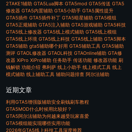
2TAKE1辅助
GTA5Lua脚本
GTA5mod
GTA5传送
GTA5
修改器
GTA5内置辅助
GTA5小助手
GTA5属性提升
GTA5插件
GTA5插件补丁
GTA5暗星辅助
GTA5模组
GTA5正规辅助
GTA5注入辅助
GTA5游戏辅助
GTA5科技
GTA5线上修改器
GTA5线上模式辅助
GTA5线上模组
GTA5线上环境
GTA5线上科技
GTA5线上辅助
GTA5脚本
GTA5辅助
gta5辅助哪个好用
GTA5辅助工具
GTA5辅助
测评
GTAOL修改器
GTAOL科技
GTAOnline辅助
GTA修
改器
XiPro
XiPro辅助
任务助手
传送功能
修改器功能
刷
钱解锁
功能介绍
弗利萨
线上小助手
线上模式工具
线上
模式辅助
线上辅助工具
辅助问题排查
阿尔法辅助
近期文章
利用GTA5增强版辅助安全刷钱刷车教程
GTA5MOD什么时候用比较好？
GTA5阿尔法辅助为何越来越受玩家喜爱
GTA5模组能实现哪些实用功能
2026年GTA5线上科技工具深度推荐