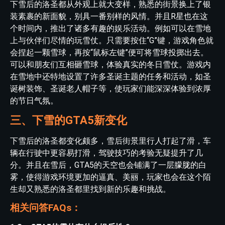
下雪后的洛圣都从外观上就大变样，熟悉的街景换上了银
装素裹的新面貌，别具一番别样的风情。并且R星也在这
个时间内，推出了诸多有趣的娱乐活动。例如可以在雪地
上与伙伴们尽情的玩雪仗。只需要按住“G”键，游戏角色就
会捏起一颗雪球，再按“鼠标左键”便可将雪球投掷出去。
可以和朋友们互相砸雪球，体验真实的冬日雪仗。游戏内
在雪地中还特地设置了许多圣诞主题的任务和活动，如圣
诞树装饰、圣诞老人帽子等，使玩家们能深深体验到浓厚
的节日气氛。
三、下雪的GTA5新变化
下雪后的洛圣都变化颇多，雪后街景里行人打起了滑，车
辆在行驶中更容易打滑，驾驶技巧的考验无疑提升了几
分。并且在雪后，GTA5的天空也会铺满了一层朦胧的白
雾，使得游戏环境更加的逼真、美丽，玩家也会在这个陌
生却又熟悉的洛圣都里找到新的乐趣和挑战。
相关问答FAQs：