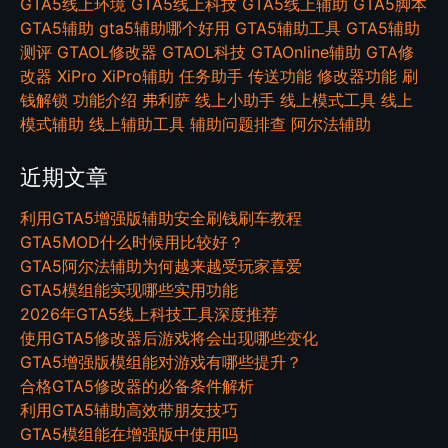
GTA5线上环境
GTA5线上科技
GTA5线上辅助
GTA5脚本
GTA5辅助
gta5辅助哪个好用
GTA5辅助工具
GTA5辅助
测评
GTAOL修改器
GTAOL科技
GTAOnline辅助
GTA修
改器
XiPro
XiPro辅助
任务助手
传送功能
修改器功能
刷
钱解锁
功能介绍
弗利萨
线上小助手
线上模式工具
线上
模式辅助
线上辅助工具
辅助问题排查
阿尔法辅助
近期文章
利用GTA5增强版辅助安全刷钱刷车教程
GTA5MOD什么时候用比较好？
GTA5阿尔法辅助为何越来越受玩家喜爱
GTA5模组能实现哪些实用功能
2026年GTA5线上科技工具深度推荐
使用GTA5修改器后游戏将会出现哪些变化
GTA5增强版模组能对游戏有哪些提升？
合格GTA5修改器的必备条件解析
利用GTA5辅助高效带朋友技巧
GTA5模组能在增强版中使用吗