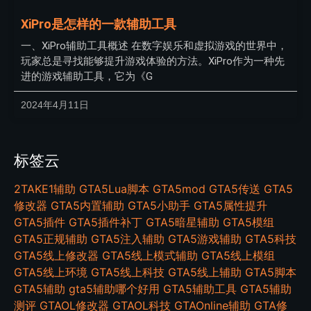
XiPro是怎样的一款辅助工具
一、XiPro辅助工具概述 在数字娱乐和虚拟游戏的世界中，
玩家总是寻找能够提升游戏体验的方法。XiPro作为一种先
进的游戏辅助工具，它为《G
2024年4月11日
标签云
2TAKE1辅助
GTA5Lua脚本
GTA5mod
GTA5传送
GTA5
修改器
GTA5内置辅助
GTA5小助手
GTA5属性提升
GTA5插件
GTA5插件补丁
GTA5暗星辅助
GTA5模组
GTA5正规辅助
GTA5注入辅助
GTA5游戏辅助
GTA5科技
GTA5线上修改器
GTA5线上模式辅助
GTA5线上模组
GTA5线上环境
GTA5线上科技
GTA5线上辅助
GTA5脚本
GTA5辅助
gta5辅助哪个好用
GTA5辅助工具
GTA5辅助
测评
GTAOL修改器
GTAOL科技
GTAOnline辅助
GTA修