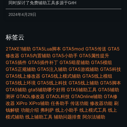
同时探讨了免费辅助工具多源于GitH
2024年4月29日
标签云
2TAKE1辅助
GTA5Lua脚本
GTA5mod
GTA5传送
GTA5
修改器
GTA5内置辅助
GTA5小助手
GTA5属性提升
GTA5插件
GTA5插件补丁
GTA5暗星辅助
GTA5模组
GTA5正规辅助
GTA5注入辅助
GTA5游戏辅助
GTA5科技
GTA5线上修改器
GTA5线上模式辅助
GTA5线上模组
GTA5线上环境
GTA5线上科技
GTA5线上辅助
GTA5脚本
GTA5辅助
gta5辅助哪个好用
GTA5辅助工具
GTA5辅助
测评
GTAOL修改器
GTAOL科技
GTAOnline辅助
GTA修
改器
XiPro
XiPro辅助
任务助手
传送功能
修改器功能
刷
钱解锁
功能介绍
弗利萨
线上小助手
线上模式工具
线上
模式辅助
线上辅助工具
辅助问题排查
阿尔法辅助