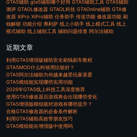
GTA5辅助
gta5辅助哪个好用
GTA5辅助工具
GTA5辅助
测评
GTAOL修改器
GTAOL科技
GTAOnline辅助
GTA修
改器
XiPro
XiPro辅助
任务助手
传送功能
修改器功能
刷
钱解锁
功能介绍
弗利萨
线上小助手
线上模式工具
线上
模式辅助
线上辅助工具
辅助问题排查
阿尔法辅助
近期文章
利用GTA5增强版辅助安全刷钱刷车教程
GTA5MOD什么时候用比较好？
GTA5阿尔法辅助为何越来越受玩家喜爱
GTA5模组能实现哪些实用功能
2026年GTA5线上科技工具深度推荐
使用GTA5修改器后游戏将会出现哪些变化
GTA5增强版模组能对游戏有哪些提升？
合格GTA5修改器的必备条件解析
利用GTA5辅助高效带朋友技巧
GTA5模组能在增强版中使用吗