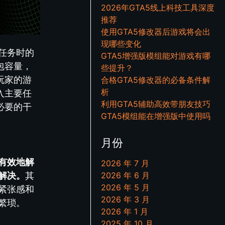
2026年GTA5线上科技工具深度
推荐
使用GTA5修改器后游戏将会出
现哪些变化
任务时的
GTA5增强版模组能对游戏有哪
包容量，
些提升？
玩家的游
合格GTA5修改器的必备条件解
析
入主要任
利用GTA5辅助高效带朋友技巧
必要的干
GTA5模组能在增强版中使用吗
月份
有效地解
2026 年 7 月
解决。
其
2026 年 6 月
2026 年 5 月
紧张感和
2026 年 3 月
繁琐。
2026 年 1 月
2025 年 10 月