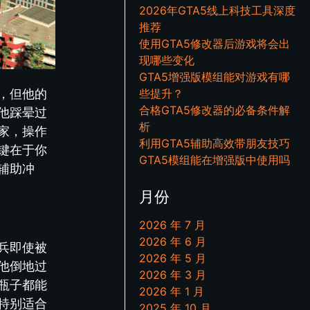
2026年GTA5线上科技工具深度
推荐
使用GTA5修改器后游戏将会出
现哪些变化
GTA5增强版模组能对游戏有哪
，但他的
些提升？
合格GTA5修改器的必备条件解
他踩晕过
析
家，操作
利用GTA5辅助高效带朋友技巧
键在于你
GTA5模组能在增强版中使用吗
辅助冲
月份
2026 年 7 月
2026 年 6 月
兵即使被
2026 年 5 月
他倒地过
2026 年 3 月
瓶子都能
2026 年 1 月
特别适合
2025 年 10 月