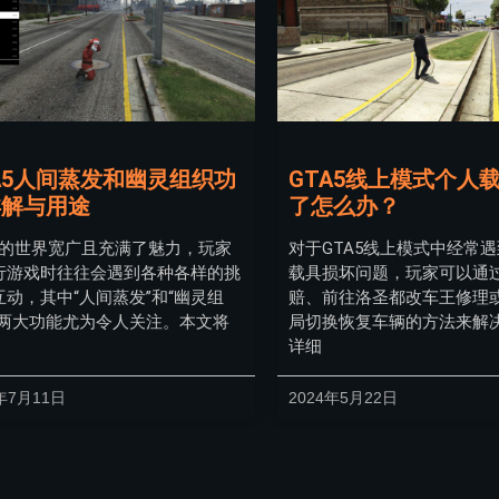
A5人间蒸发和幽灵组织功
GTA5线上模式个人
详解与用途
了怎么办？
A5的世界宽广且充满了魅力，玩家
对于GTA5线上模式中经常
行游戏时往往会遇到各种各样的挑
载具损坏问题，玩家可以通
互动，其中“人间蒸发”和“幽灵组
赔、前往洛圣都改车王修理
这两大功能尤为令人关注。本文将
局切换恢复车辆的方法来解
详细
年7月11日
2024年5月22日