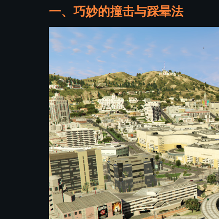
一、巧妙的撞击与踩晕法