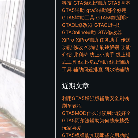
科技
GTA5线上辅助
GTA5脚本
GTA5辅助
gta5辅助哪个好用
GTA5辅助工具
GTA5辅助测评
GTAOL修改器
GTAOL科技
GTAOnline辅助
GTA修改器
XiPro
XiPro辅助
任务助手
传送
功能
修改器功能
刷钱解锁
功能
介绍
弗利萨
线上小助手
线上模
式工具
线上模式辅助
线上辅助
工具
辅助问题排查
阿尔法辅助
近期文章
利用GTA5增强版辅助安全刷钱
刷车教程
GTA5MOD什么时候用比较好？
GTA5阿尔法辅助为何越来越受
玩家喜爱
GTA5模组能实现哪些实用功能