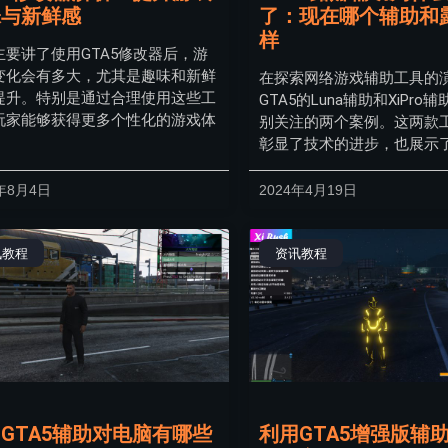
味与新鲜感
了：现在哪个辅助和
样
主要讲了使用GTA5修改器后，游
变化会有多大，尤其是趣味和新鲜
在探索网络游戏辅助工具的
提升。特别是通过合理使用这些工
GTA5的Luna辅助和XiPro
玩家能够获得更多个性化的游戏体
别关注的两个案例。这两款
彰显了技术的进步，也展示
4年8月4日
2024年4月19日
讯教程
资讯教程
GTA5辅助对电脑有哪些
利用GTA5增强版辅