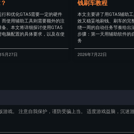
求？
钱刷车教程
运行和优化GTA5需要一定的硬件
本文主要讲了用GTA5辅助
，而使用辅助工具则需要额外的注
效又稳妥地刷钱、刷车的完
准备。本文将详细探讨使用GTA5
绕一周的自动任务节奏给出
对电脑配置的具体要求，以及在使
步骤：第一天用辅助软件的
务
年5月27日
2026年7月22日
版游戏。 注意自我保护，谨防受骗上当。 适度游戏益脑，沉迷游