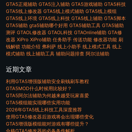
GTA5正规辅助
GTA5注入辅助
GTA5游戏辅助
GTA5科技
GTA5线上修改器
GTA5线上模式辅助
GTA5线上模组
GTA5线上环境
GTA5线上科技
GTA5线上辅助
GTA5脚本
GTA5辅助
gta5辅助哪个好用
GTA5辅助工具
GTA5辅助
测评
GTAOL修改器
GTAOL科技
GTAOnline辅助
GTA修
改器
XiPro
XiPro辅助
任务助手
传送功能
修改器功能
刷
钱解锁
功能介绍
弗利萨
线上小助手
线上模式工具
线上
模式辅助
线上辅助工具
辅助问题排查
阿尔法辅助
近期文章
利用GTA5增强版辅助安全刷钱刷车教程
GTA5MOD什么时候用比较好？
GTA5阿尔法辅助为何越来越受玩家喜爱
GTA5模组能实现哪些实用功能
2026年GTA5线上科技工具深度推荐
使用GTA5修改器后游戏将会出现哪些变化
GTA5增强版模组能对游戏有哪些提升？
合格GTA5修改器的必备条件解析